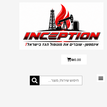
₪
0.00