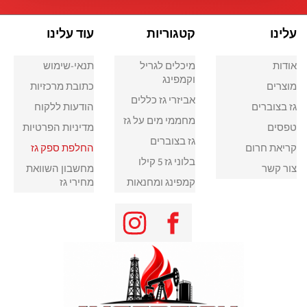
עלינו
קטגוריות
עוד עלינו
אודות
מיכלים לגריל
תנאי-שימוש
וקמפינג
מוצרים
כתובת מרכזיות
אביזרי גז כללים
גז בצוברים
הודעות ללקוח
מחממי מים על גז
טפסים
מדיניות הפרטיות
גז בצוברים
קריאת חרום
החלפת ספק גז
בלוני גז 5 קילו
צור קשר
מחשבון השוואת
קמפינג ומחנאות
מחירי גז