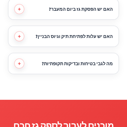
של לפחות 51% מהדיירים בבניין. אנו נספק
+
האם יש הפסקת גז ביום המעבר?
טפסים ונלווה אתכם בתהליך הארגון.
בדרך כלל המעבר מתבצע עם הפסקה קצרה
מאוד, אם בכלל. אנחנו מתכננים את יום המעבר
+
האם יש עלות לפתיחת תיק וגיוס הבניין?
כך שהדיירים ירגישו מינימום הפרעה בשימוש
היומיומי.
לא. פתיחת תיק, בדיקות ראשוניות וגיוס הדיירים
הם ללא עלות. אתם משלמים רק על הגז והשירות
+
מה לגבי בטיחות ובדיקות תקופתיות?
שתקבלו בפועל.
אנו פועלים לפי כל תקני משרד האנרגיה,
מבצעים בדיקות תקינות בצובר ובדירות,
ומקפידים על תיעוד מסודר של כל ביקור ובדיקה.
מוכנים לעבור לספק גז חכם