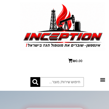
₪
0.00