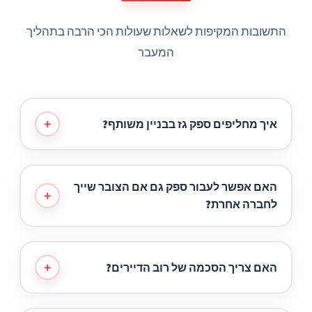
התשובות המקיפות לשאלות שעולות הכי הרבה בתהליך
המעבר
+
איך מחליפים ספק גז בבניין משותף?
המעבר פשוט – הדיירים חותמים על טופס
האם אפשר לעבור ספק גם אם הצובר שייך
הצטרפות ואנו מטפלים בכל התהליך מול הספק
+
לחברה אחרת?
הקודם, כולל בדיקות בטיחות וחיבור הצובר
הקיים ללא הפסקת אספקה.
בהחלט. החוק מאפשר לכל צרכן לבחור את ספק
הגז שלו. אנו מבצעים את כל הבדיקות הדרושות
+
האם צריך הסכמה של רוב הדיירים?
ודואגים להעברת האחריות על הצובר בצורה
מסודרת ובטוחה.
כן, לפי תקנות משרד האנרגיה נדרשת הסכמה