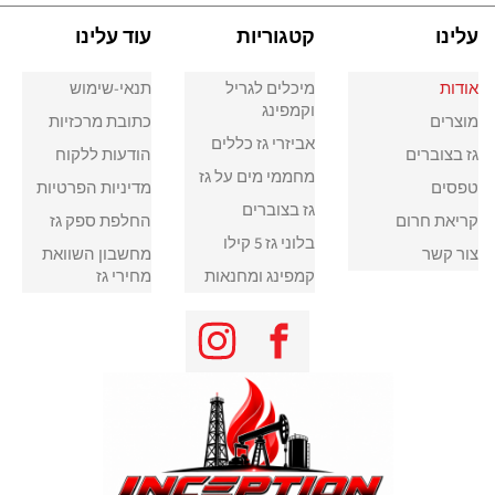
עלינו
קטגוריות
עוד עלינו
אודות
מיכלים לגריל
תנאי-שימוש
וקמפינג
מוצרים
כתובת מרכזיות
אביזרי גז כללים
גז בצוברים
הודעות ללקוח
מחממי מים על גז
טפסים
מדיניות הפרטיות
גז בצוברים
קריאת חרום
החלפת ספק גז
בלוני גז 5 קילו
צור קשר
מחשבון השוואת
קמפינג ומחנאות
מחירי גז