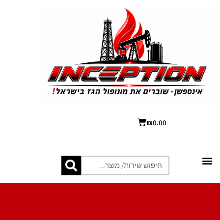
₪
0.00