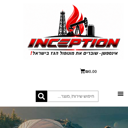
₪
0.00