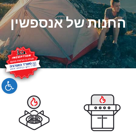
החנות של אנספשין
bar