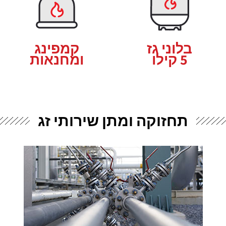
בלוני גז
קמפינג
5 קילו
ומחנאות
תחזוקה ומתן שירותי זג