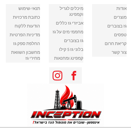
אודות
מיכלים לגריל
תנאי-שימוש
וקמפינג
מוצרים
כתובת מרכזיות
אביזרי גז כללים
גז בצוברים
הודעות ללקוח
מחממי מים על גז
טפסים
מדיניות הפרטיות
גז בצוברים
קריאת חרום
החלפת ספק גז
בלוני גז 5 קילו
צור קשר
מחשבון השוואת
קמפינג ומחנאות
מחירי גז