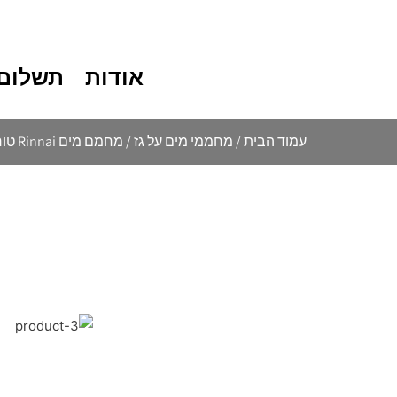
אודות
תשלום 
עמוד הבית
/
מחממי מים על גז
/ מחמם מים Rinnai טורבו 32 ליטר